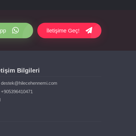
pp
İletişime Geç!
etişim Bilgileri
destek@hilecehennemi.com
+905396410471