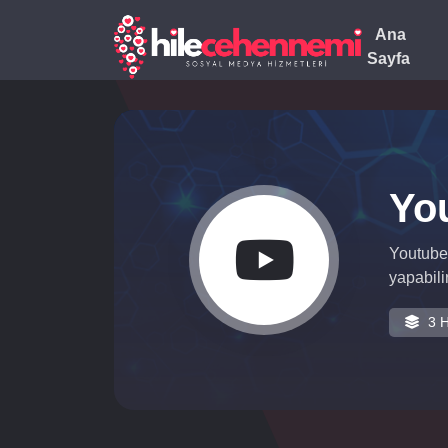
Ana
Sayfa
Yo
Youtube 
yapabilir
3 H