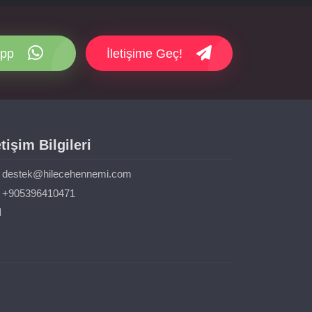
pp
İletişime Geç!
etişim Bilgileri
destek@hilecehennemi.com
+905396410471