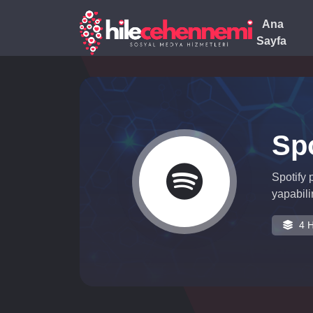
Ana
Sayfa
Spo
Spotify 
yapabilir
4 H