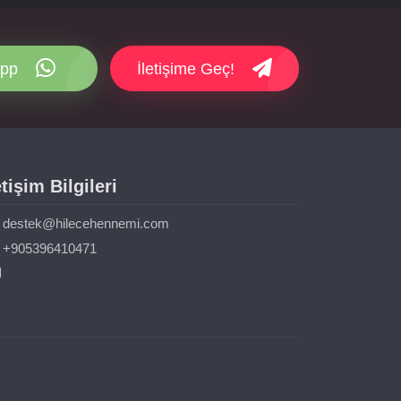
pp
İletişime Geç!
etişim Bilgileri
destek@hilecehennemi.com
+905396410471