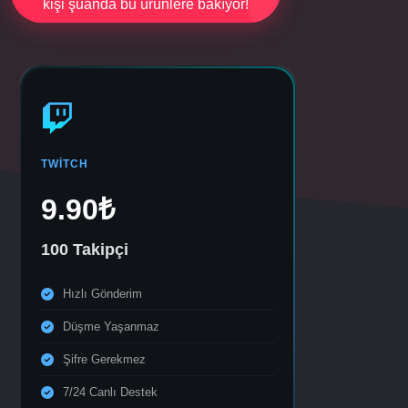
kişi şuanda bu ürünlere bakıyor!
TWITCH
9.90₺
100 Takipçi
Hızlı Gönderim
Düşme Yaşanmaz
Şifre Gerekmez
7/24 Canlı Destek