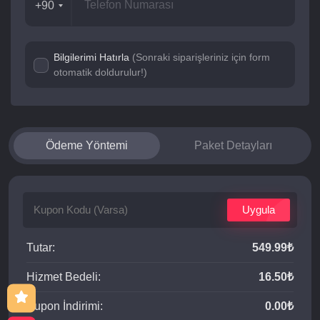
+90
Bilgilerimi Hatırla
(Sonraki siparişleriniz için form
otomatik doldurulur!)
Ödeme Yöntemi
Paket Detayları
Uygula
Tutar:
549.99₺
Hizmet Bedeli:
16.50₺
Kupon İndirimi:
0.00₺