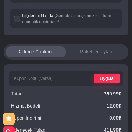
Bilgilerimi Hatırla
(Sonraki siparişleriniz için form
otomatik doldurulur!)
Ödeme Yöntemi
Paket Detayları
Uygula
Tutar:
399.99₺
Hizmet Bedeli:
12.00₺
Kupon İndirimi:
0.00₺
Ödenecek Tutar:
411.99₺